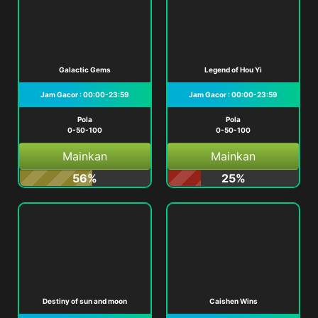
Galactic Gems
Legend of Hou Yi
Jam Gacor : 00:00-23:59
Jam Gacor : 00:00-23:59
Pola
Pola
0-50-100
0-50-100
Mainkan
Mainkan
56%
25%
Destiny of sun and moon
Caishen Wins