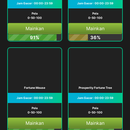
Jam Gacor : 00:00-23:59
Jam Gacor : 00:00-23:59
Pola
Pola
0-50-100
0-50-100
Mainkan
Mainkan
91%
36%
Fortune Mouse
Prosperity Fortune Tree
Jam Gacor : 00:00-23:59
Jam Gacor : 00:00-23:59
Pola
Pola
0-50-100
0-50-100
Mainkan
Mainkan