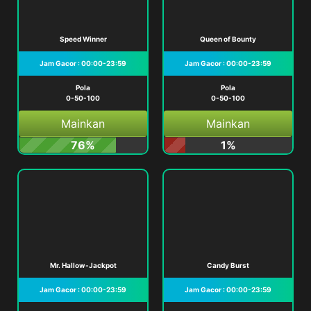
Speed Winner
Queen of Bounty
Jam Gacor : 00:00-23:59
Jam Gacor : 00:00-23:59
Pola
Pola
0-50-100
0-50-100
Mainkan
Mainkan
76%
1%
Mr. Hallow-Jackpot
Candy Burst
Jam Gacor : 00:00-23:59
Jam Gacor : 00:00-23:59