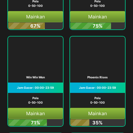
Pola
Pola
0-50-100
0-50-100
Mainkan
Mainkan
67%
75%
Win Win Won
Phoenix Rises
Jam Gacor : 00:00-23:59
Jam Gacor : 00:00-23:59
Pola
Pola
0-50-100
0-50-100
Mainkan
Mainkan
71%
35%