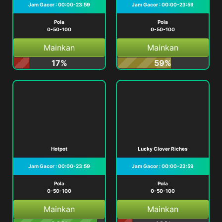
Jam Gacor : 00:00-23:59
Jam Gacor : 00:00-23:59
Pola
Pola
0-50-100
0-50-100
Mainkan
Mainkan
17%
59%
Hotpot
Lucky Clover Riches
Jam Gacor : 00:00-23:59
Jam Gacor : 00:00-23:59
Pola
Pola
0-50-100
0-50-100
Mainkan
Mainkan