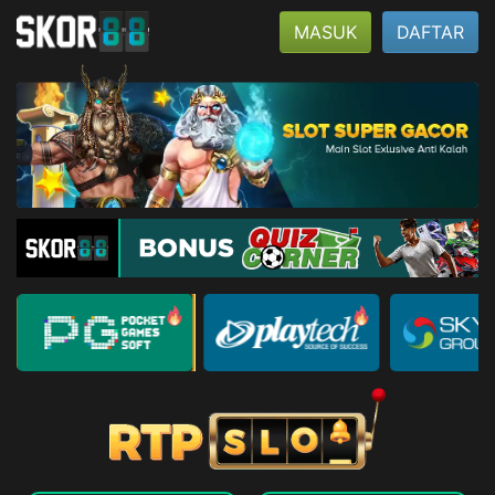
MASUK
DAFTAR