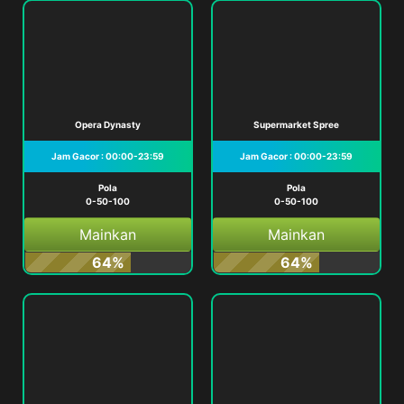
Opera Dynasty
Supermarket Spree
Jam Gacor : 00:00-23:59
Jam Gacor : 00:00-23:59
Pola
Pola
0-50-100
0-50-100
Mainkan
Mainkan
64%
64%