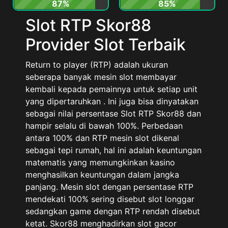
87%
85%
Slot RTP Skor88
Provider Slot Terbaik
Return to player (RTP) adalah ukuran
seberapa banyak mesin slot membayar
kembali kepada pemainnya untuk setiap unit
yang dipertaruhkan . Ini juga bisa dinyatakan
sebagai nilai persentase Slot RTP Skor88 dan
hampir selalu di bawah 100%. Perbedaan
antara 100% dan RTP mesin slot dikenal
sebagai tepi rumah, hal ini adalah keuntungan
matematis yang memungkinkan kasino
menghasilkan keuntungan dalam jangka
panjang. Mesin slot dengan persentase RTP
mendekati 100% sering disebut slot longgar
sedangkan game dengan RTP rendah disebut
ketat. Skor88 menghadirkan slot gacor